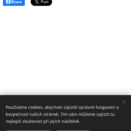
Share
Používáme cookies, abychom zajistili správné fungování a
bezpečnost našich stránek. Tím vám můžeme zajistit tu
nejlepší zkušenost při jejich návštěvě.
Stomatologické centrum Zvíkovská, 2018