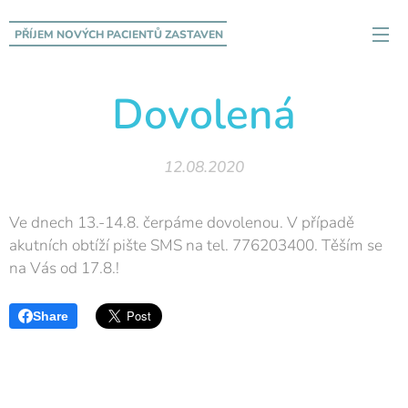
PŘÍJEM NOVÝCH PACIENTŮ
ZASTAVEN
Dovolená
12.08.2020
Ve dnech 13.-14.8. čerpáme dovolenou. V případě
akutních obtíží pište SMS na tel. 776203400. Těším se
na Vás od 17.8.!
Share